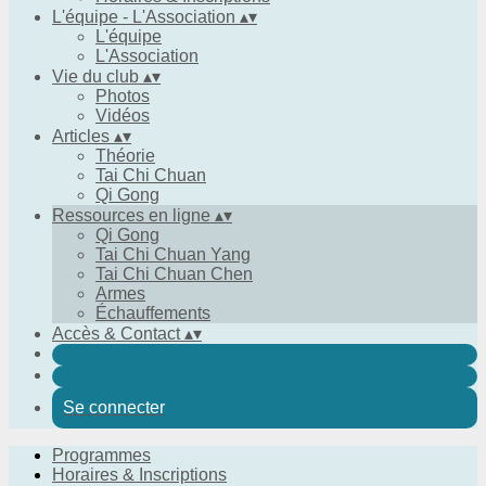
L'équipe - L'Association
▴
▾
L'équipe
L'Association
Vie du club
▴
▾
Photos
Vidéos
Articles
▴
▾
Théorie
Tai Chi Chuan
Qi Gong
Ressources en ligne
▴
▾
Qi Gong
Tai Chi Chuan Yang
Tai Chi Chuan Chen
Armes
Échauffements
Accès & Contact
▴
▾
Se connecter
Programmes
Horaires & Inscriptions